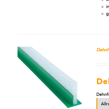
i
g
Dehnf
De
Dehnfu
All