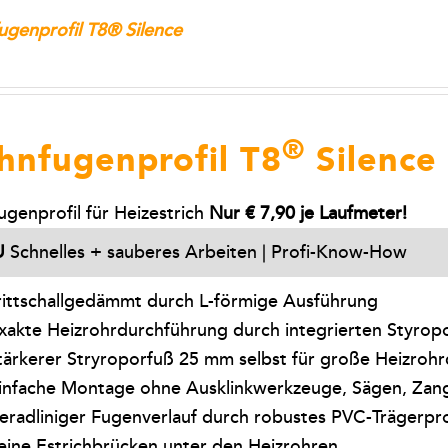
genprofil T8® Silence
®
hnfugenprofil T8
Silence
genprofil für Heizestrich
Nur € 7,90 je Laufmeter!
U
Schnelles + sauberes Arbeiten | Profi-Know-How
rittschallgedämmt durch L-förmige Ausführung
xakte Heizrohrdurchführung durch integrierten Styrop
tärkerer Stryroporfuß 25 mm selbst für große Heizroh
infache Montage ohne Ausklinkwerkzeuge, Sägen, Zang
eradliniger Fugenverlauf durch robustes PVC-Trägerpro
eine Estrichbrücken unter den Heizrohren