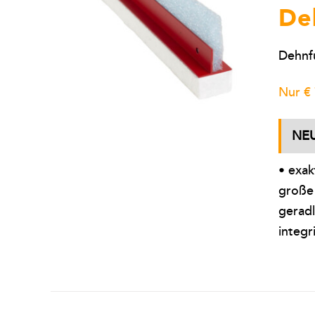
De
Dehnfu
Nur € 
NE
• exak
große
geradl
integr