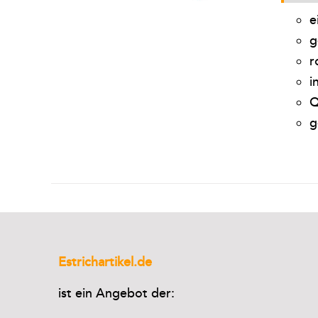
e
g
r
i
Q
g
Estrichartikel.de
ist ein Angebot der: