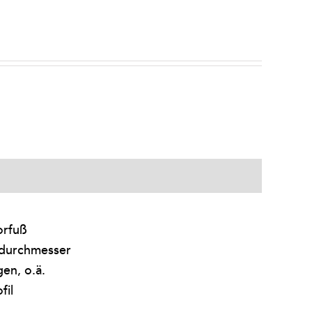
orfuß
rdurchmesser
en, o.ä.
fil