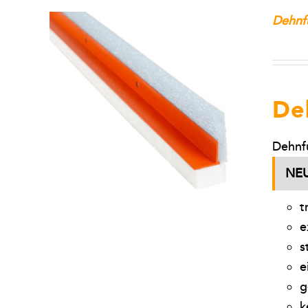
Dehnfu
De
Dehnfu
NE
t
e
s
e
g
k