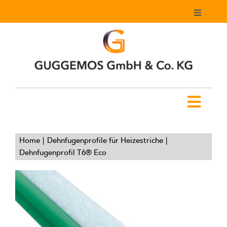
Zum
Toggle
Inhalt
Navigati
springen
Mein Konto
Warenkorb
Toggl
Navig
Home
Home
Dehnfugenprofile für Heizestriche
Dehnfugenprofil T6® Eco
Produkte
Downloads
Youtube Kanal