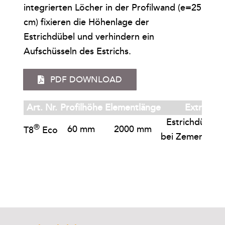
integrierten Löcher in der Profilwand (e=25
cm) fixieren die Höhenlage der
Estrichdübel und verhindern ein
Aufschüsseln des Estrichs.
PDF DOWNLOAD
Art. Nr.
Profilhöhe
Elementlänge
Extras
Estrichdübel 
®
60 mm
2000 mm
T8
Eco
bei Zementestr