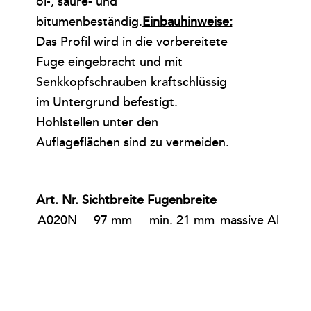
öl-, säure- und
bitumenbeständig.
Einbauhinweise:
Das Profil wird in die vorbereitete
Fuge eingebracht und mit
Senkkopfschrauben kraftschlüssig
im Untergrund befestigt.
Hohlstellen unter den
Auflageflächen sind zu vermeiden.
Art. Nr.
Sichtbreite
Fugenbreite
Mate
A020N
97 mm
min. 21 mm
massive Alumini