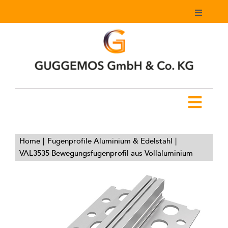
Zum
Toggle
Inhalt
Navigati
springen
Mein Konto
Warenkorb
Toggl
Navig
Home
Home
Fugenprofile Aluminium & Edelstahl
VAL3535 Bewegungsfugenprofil aus Vollaluminium
Produkte
Downloads
Youtube Kanal