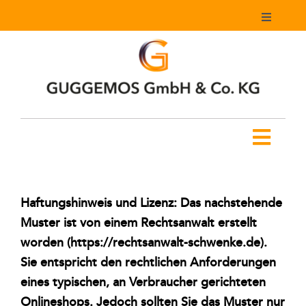
Zum
Toggle
Inhalt
Navigati
springen
Mein Konto
Warenkorb
Toggl
Navig
Home
Haftungshinweis und Lizenz: Das nachstehende
Produkte
Muster ist von einem Rechtsanwalt erstellt
worden (https://rechtsanwalt-schwenke.de).
Downloads
Sie entspricht den rechtlichen Anforderungen
eines typischen, an Verbraucher gerichteten
Youtube Kanal
Onlineshops. Jedoch sollten Sie das Muster nur